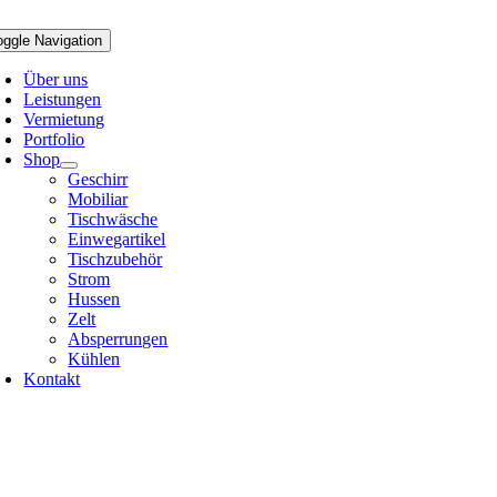
Zum
Inhalt
oggle Navigation
springen
Über uns
Leistungen
Vermietung
Portfolio
Shop
Geschirr
Mobiliar
Tischwäsche
Einwegartikel
Tischzubehör
Strom
Hussen
Zelt
Absperrungen
Kühlen
Kontakt
76 64474032
fo@mundm-events.de