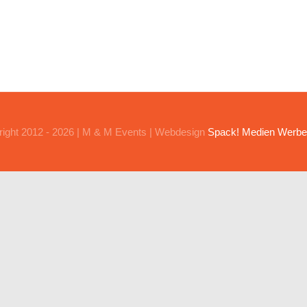
ight 2012 - 2026 | M & M Events | Webdesign
Spack! Medien Werbe