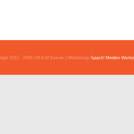
ight 2012 - 2026 | M & M Events | Webdesign
Spack! Medien Werbe