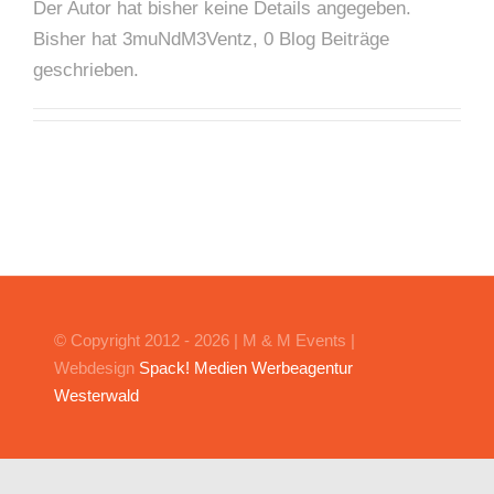
Der Autor hat bisher keine Details angegeben.
Bisher hat 3muNdM3Ventz, 0 Blog Beiträge
Date
geschrieben.
Imp
© Copyright 2012 - 2026 | M & M Events |
Webdesign
Spack! Medien Werbeagentur
Westerwald